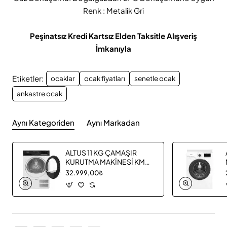
Renk : Metalik Gri
Peşinatsız Kredi Kartsız Elden Taksitle Alışveriş
İmkanıyla
Etiketler:
ocaklar
ocak fiyatları
senetle ocak
ankastre ocak
Aynı Kategoriden
Aynı Markadan
ALTUS 11 KG ÇAMAŞIR
KURUTMA MAKİNESİ KM
1160
32.999,00₺