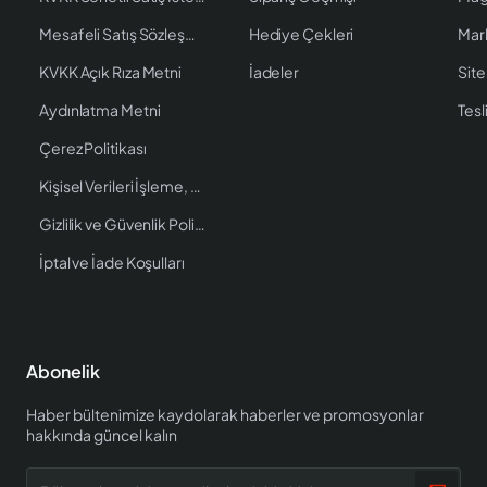
Mesafeli Satış Sözleşmesi
Hediye Çekleri
Mar
KVKK Açık Rıza Metni
İadeler
Site
Aydınlatma Metni
Tesl
Çerez Politikası
Kişisel Verileri İşleme, Saklama ve İmha Politikası
Gizlilik ve Güvenlik Politikası
İptal ve İade Koşulları
Abonelik
Haber bültenimize kaydolarak haberler ve promosyonlar
hakkında güncel kalın
Bültene