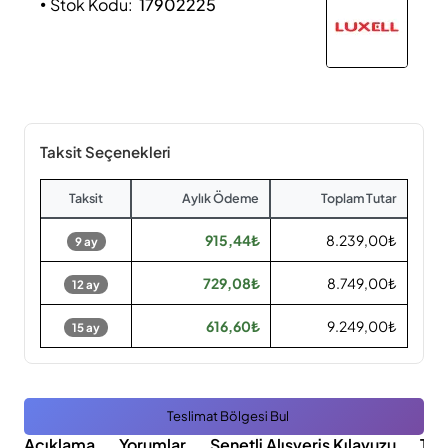
Stok Kodu:
17902225
Taksit Seçenekleri
Taksit
Aylık Ödeme
Toplam Tutar
915,44₺
8.239,00₺
9 ay
729,08₺
8.749,00₺
12 ay
616,60₺
9.249,00₺
15 ay
Teslimat Bölgesi Bul
Açıklama
Yorumlar
Senetli Alışveriş Kılavuzu
Tak