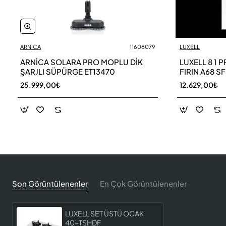
ARNİCA
11608079
LUXELL
ARNİCA SOLARA PRO MOPLU DİK
LUXELL 8 1 PRO CAM ANKASTRE
ŞARJLI SÜPÜRGE ET13470
FIRIN A68 S
25.999,00₺
12.629,00₺
Son Görüntülenenler
En Çok Görüntülenenler
LUXELL SET ÜSTÜ OCAK
40-TSHDF