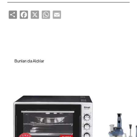
Share
Facebook
X
WhatsApp
Email
Bunları da Aldılar