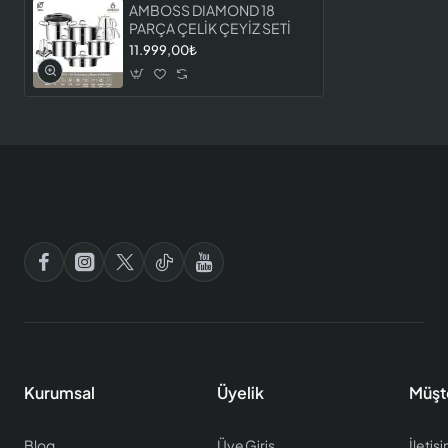
AMBOSS DIAMOND 18
PARÇA ÇELİK ÇEYİZ SETİ
11.999,00₺
Kurumsal
Üyelik
Müşt
Blog
Üye Giriş
İletiş