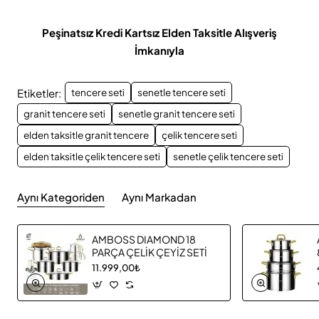
Peşinatsız Kredi Kartsız Elden Taksitle Alışveriş
İmkanıyla
Etiketler:
tencere seti
senetle tencere seti
granit tencere seti
senetle granit tencere seti
elden taksitle granit tencere
çelik tencere seti
elden taksitle çelik tencere seti
senetle çelik tencere seti
Aynı Kategoriden
Aynı Markadan
AMBOSS DIAMOND 18
PARÇA ÇELİK ÇEYİZ SETİ
11.999,00₺