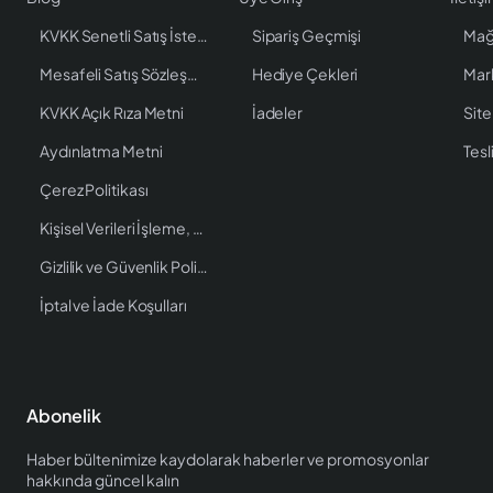
KVKK Senetli Satış İstenen Bilgiler
Sipariş Geçmişi
Mağ
Mesafeli Satış Sözleşmesi
Hediye Çekleri
Mar
KVKK Açık Rıza Metni
İadeler
Site
Aydınlatma Metni
Tesl
Çerez Politikası
Kişisel Verileri İşleme, Saklama ve İmha Politikası
Gizlilik ve Güvenlik Politikası
İptal ve İade Koşulları
Abonelik
Haber bültenimize kaydolarak haberler ve promosyonlar
hakkında güncel kalın