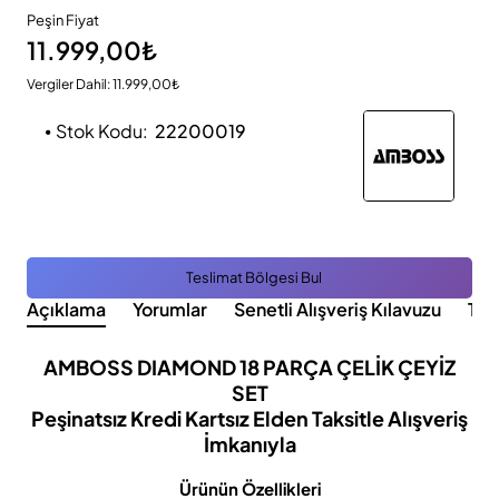
Peşin Fiyat
11.999,00₺
Vergiler Dahil: 11.999,00₺
Stok Kodu:
22200019
Teslimat Bölgesi Bul
Açıklama
Yorumlar
Senetli Alışveriş Kılavuzu
Tak
AMBOSS DIAMOND 18 PARÇA ÇELİK ÇEYİZ
SET
Peşinatsız Kredi Kartsız Elden Taksitle Alışveriş
İmkanıyla
Ürünün Özellikleri