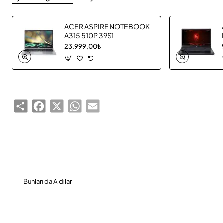
ACER ASPIRE NOTEBOOK
A315 510P 39S1
23.999,00₺
Share
Facebook
X
WhatsApp
Email
Bunları da Aldılar