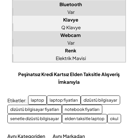
Bluetooth
Var
Klavye
Q Klavye
Webcam
Var
Renk
Elektrik Mavisi
Peşinatsız Kredi Kartsız Elden Taksitle Alışveriş
İmkanıyla
Etiketler:
laptop
laptop fiyatları
dizüstü bilgisayar
dizüstü bilgisayar fiyatları
notebook fiyatları
senetle dizüstü bilgisayar
elden taksitle laptop
okul
Aynı Kategoriden
Aynı Markadan