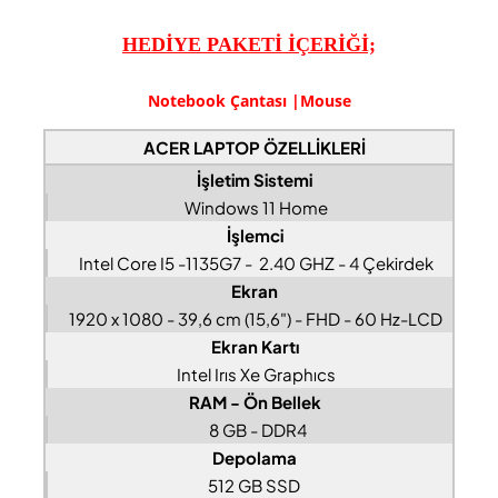
HEDİYE PAKETİ İÇERİĞİ;
Notebook Çantası |Mouse
ACER LAPTOP ÖZELLİKLERİ
İşletim Sistemi
Windows 11 Home
İşlemci
Intel Core I5 -1135G7 - 2.40 GHZ - 4 Çekirdek
Ekran
1920 x 1080 - 39,6 cm (15,6") - FHD - 60 Hz-LCD
Ekran Kartı
Intel Irıs Xe Graphıcs
RAM - Ön Bellek
8 GB - DDR4
Depolama
512 GB SSD