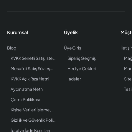
Kurumsal
Üyelik
Müşt
Blog
Üye Giriş
İletiş
KVKK Senetli Satış İstenen Bilgiler
Sipariş Geçmişi
Mağ
Mesafeli Satış Sözleşmesi
Hediye Çekleri
Mar
KVKK Açık Rıza Metni
İadeler
Site
Aydınlatma Metni
Tesl
Çerez Politikası
Kişisel Verileri İşleme, Saklama ve İmha Politikası
Gizlilik ve Güvenlik Politikası
İptal ve İade Koşulları