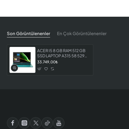
Son Görüntülenenler
En Çok Görüntülenenler
ACER I5 8 GB RAM 512 GB
SSD LAPTOP A315 58 5294
NX.ADGEY.002
33.749,00₺