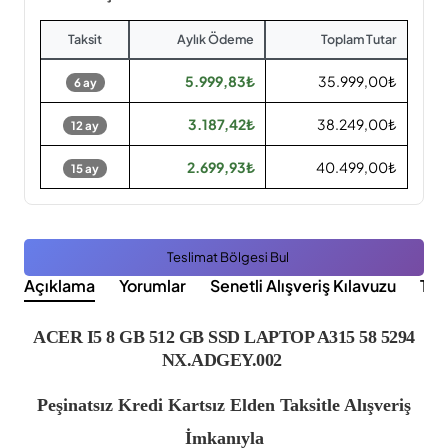
Taksit
Aylık Ödeme
Toplam Tutar
5.999,83₺
35.999,00₺
6 ay
3.187,42₺
38.249,00₺
12 ay
2.699,93₺
40.499,00₺
15 ay
Teslimat Bölgesi Bul
Açıklama
Yorumlar
Senetli Alışveriş Kılavuzu
Tak
ACER I5 8 GB 512 GB SSD LAPTOP A315 58 5294
NX.ADGEY.002
Peşinatsız Kredi Kartsız Elden Taksitle Alışveriş
İmkanıyla