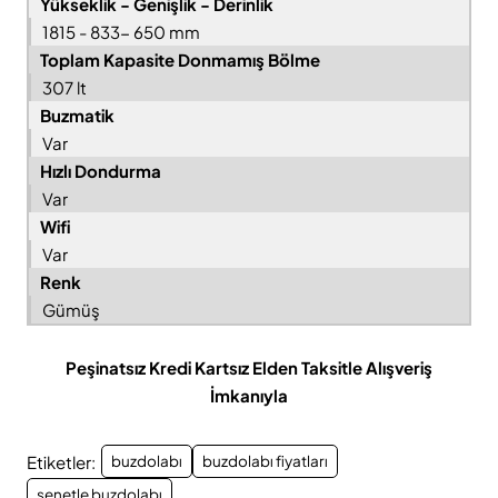
Yükseklik - Genişlik - Derinlik
1815 - 833- 650 mm
Toplam Kapasite Donmamış Bölme
307 lt
Buzmatik
Var
Hızlı Dondurma
Var
Wifi
Var
Renk
Gümüş
Peşinatsız Kredi Kartsız Elden Taksitle Alışveriş
İmkanıyla
Etiketler:
buzdolabı
buzdolabı fiyatları
senetle buzdolabı