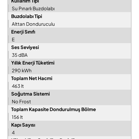
Kullanım Tipi
Su Pınarlı Buzdolabı
Buzdolabı Tipi
Alttan Donduruculu
Enerji Sınıfı
E
Ses Seviyesi
35 dBA
Yıllık Enerji Tüketimi
290 kWh
Toplam Net Hacmi
463 lt
Soğutma Sistemi
No Frost
Toplam Kapasite Dondurulmuş Bölme
156 lt
Kapı Sayısı
4