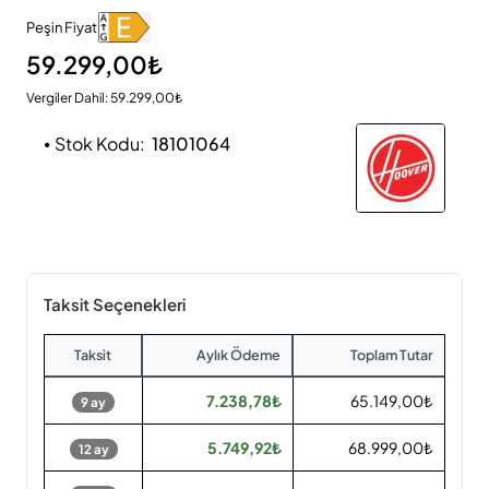
Peşin Fiyat
59.299,00₺
Vergiler Dahil: 59.299,00₺
Stok Kodu:
18101064
Taksit Seçenekleri
Taksit
Aylık Ödeme
Toplam Tutar
7.238,78₺
65.149,00₺
9 ay
5.749,92₺
68.999,00₺
12 ay