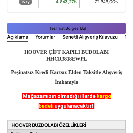
4.863,27₺
72.949,00₺
15 ay
Teslimat Bölgesi Bul
Açıklama
Yorumlar
Senetli Alışveriş Kılavuzu
Tak
HOOVER ÇİFT KAPILI BUDOLABI
HHCR3818EWPL
Peşinatsız Kredi Kartsız Elden Taksitle Alışveriş
İmkanıyla
Mağazamızın olmadığı illerde
kargo
bedeli
uygulanacaktır!
HOOVER BUZDOLABI
ÖZELLİKLERİ