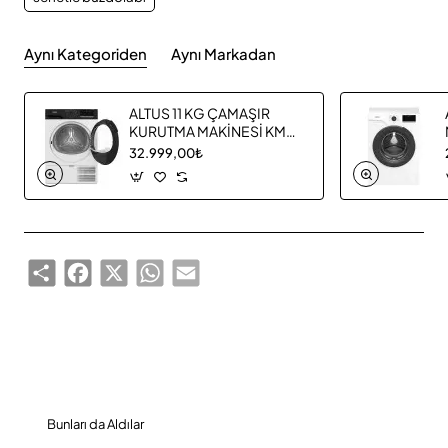
Aynı Kategoriden
Aynı Markadan
ALTUS 11 KG ÇAMAŞIR
KURUTMA MAKİNESİ KM
1160
32.999,00₺
Share
Facebook
X
WhatsApp
Email
Bunları da Aldılar