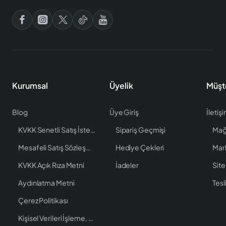
Kurumsal
Üyelik
Müşt
Blog
Üye Giriş
İletiş
KVKK Senetli Satış İstenen Bilgiler
Sipariş Geçmişi
Mağ
Mesafeli Satış Sözleşmesi
Hediye Çekleri
Mar
KVKK Açık Rıza Metni
İadeler
Site
Aydınlatma Metni
Tesl
Çerez Politikası
Kişisel Verileri İşleme, Saklama ve İmha Politikası