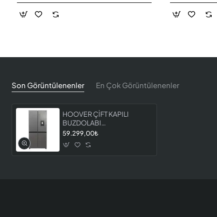
Son Görüntülenenler
En Çok Görüntülenenler
HOOVER ÇİFT KAPILI
BUZDOLABI
HHCR3818EWPL
59.299,00₺