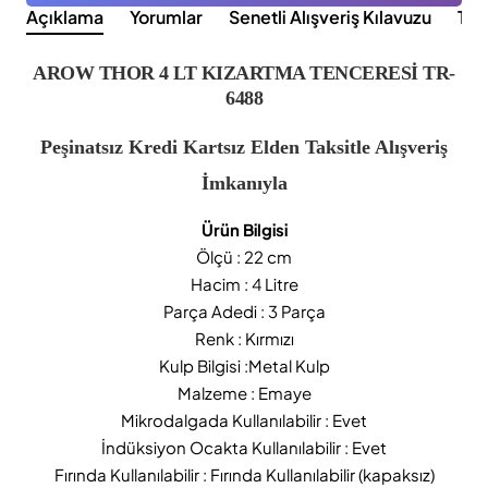
Açıklama
Yorumlar
Senetli Alışveriş Kılavuzu
Tak
AROW THOR 4 LT KIZARTMA TENCERESİ TR-
6488
Peşinatsız Kredi Kartsız Elden Taksitle Alışveriş
İmkanıyla
Ürün Bilgisi
Ölçü : 22 cm
Hacim : 4 Litre
Parça Adedi : 3 Parça
Renk : Kırmızı
Kulp Bilgisi :Metal Kulp
Malzeme : Emaye
Mikrodalgada Kullanılabilir : Evet
İndüksiyon Ocakta Kullanılabilir : Evet
Fırında Kullanılabilir : Fırında Kullanılabilir (kapaksız)