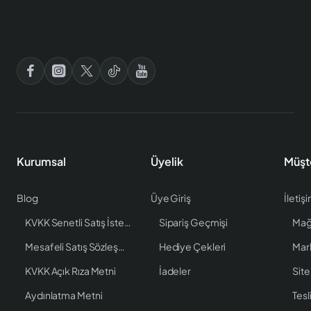
Kurumsal
Üyelik
Müşt
Blog
Üye Giriş
İletiş
KVKK Senetli Satış İstenen Bilgiler
Sipariş Geçmişi
Mağ
Mesafeli Satış Sözleşmesi
Hediye Çekleri
Mar
KVKK Açık Rıza Metni
İadeler
Site
Aydınlatma Metni
Tesl