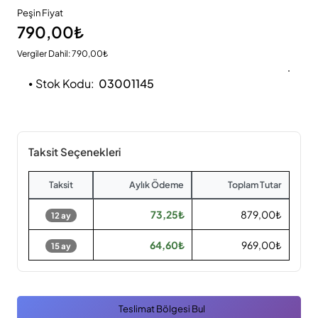
Peşin Fiyat
790,00₺
Vergiler Dahil: 790,00₺
Stok Kodu:
03001145
Taksit Seçenekleri
Taksit
Aylık Ödeme
Toplam Tutar
73,25₺
879,00₺
12 ay
64,60₺
969,00₺
15 ay
Teslimat Bölgesi Bul