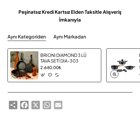
Peşinatsız Kredi Kartsız Elden Taksitle Alışveriş
İmkanıyla
Aynı Kategoriden
Aynı Markadan
BRIONI DIAMOND 3 LÜ
TAVA SETİ DIA-303
2.640,00₺
Share
Facebook
X
WhatsApp
Email