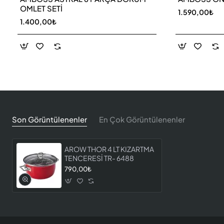
OMLET SETİ
1.590,00₺
1.400,00₺
Son Görüntülenenler
En Çok Görüntülenenler
AROW THOR 4 LT KIZARTMA
TENCERESİ TR- 6488
790,00₺