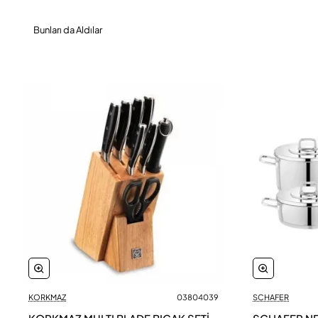
Bunları da Aldılar
KORKMAZ
03804039
SCHAFER