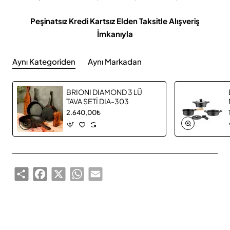
Peşinatsız Kredi Kartsız Elden Taksitle Alışveriş
İmkanıyla
Aynı Kategoriden
Aynı Markadan
BRIONI DIAMOND 3 LÜ
TAVA SETİ DIA-303
2.640,00₺
Share
Facebook
X
WhatsApp
Email