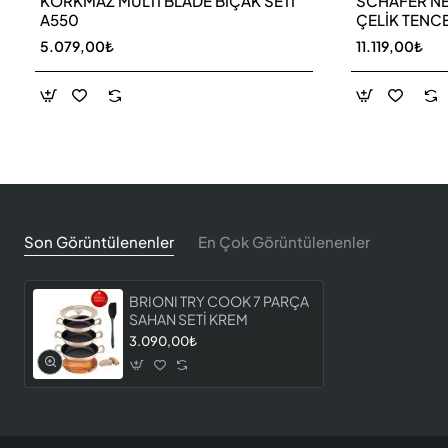
KORKMAZ MULTI BLADE BIÇAK SETİ
SCHAFER NE
A550
ÇELİK TENCE
5.079,00₺
11.119,00₺
Son Görüntülenenler
En Çok Görüntülenenler
BRIONI TRY COOK 7 PARÇA
SAHAN SETİ KREM
3.090,00₺