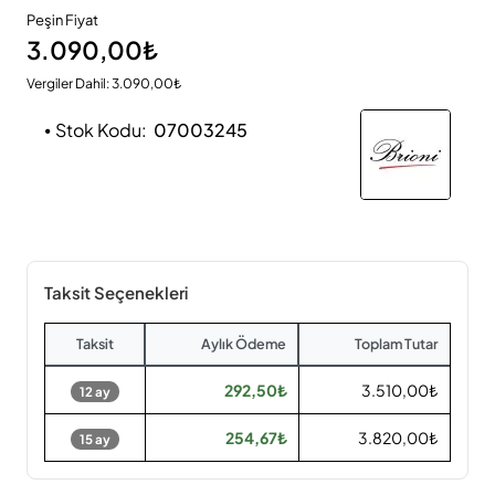
Peşin Fiyat
3.090,00₺
Vergiler Dahil: 3.090,00₺
Stok Kodu:
07003245
Taksit Seçenekleri
Taksit
Aylık Ödeme
Toplam Tutar
292,50₺
3.510,00₺
12 ay
254,67₺
3.820,00₺
15 ay