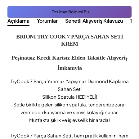
Teslimat Bölgesi Bul
Açıklama
Yorumlar
Senetli Alışveriş Kılavuzu
Tak
BRIONI TRY COOK 7 PARÇA SAHAN SETİ
KREM
Peşinatsız Kredi Kartsız Elden Taksitle Alışveriş
İmkanıyla
TryCook 7 Parça Yanmaz Yapışmaz Diamond Kaplama
Sahan Seti
Silikon Spatula HEDİYELİ!
Setle birlikte gelen silikon spatula, tencerenize zarar
vermeden karıştırma ve servis kolaylığı sunar.
Mutfakta şıklık ve işlevsellik bir arada!
TryCook 7 Parça Sahan Seti , hem pratik kullanımı hem