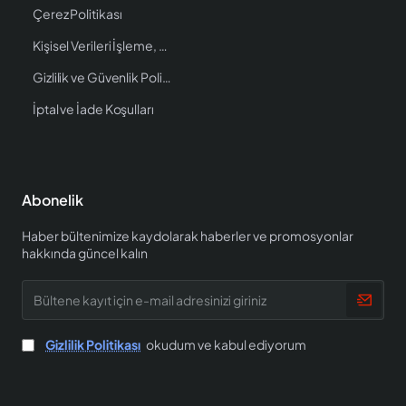
Çerez Politikası
Kişisel Verileri İşleme, Saklama ve İmha Politikası
Gizlilik ve Güvenlik Politikası
İptal ve İade Koşulları
Abonelik
Haber bültenimize kaydolarak haberler ve promosyonlar
hakkında güncel kalın
Bültene
kayıt
için
e-
Gizlilik Politikası
okudum ve kabul ediyorum
mail
adresinizi
giriniz