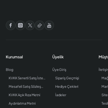
Kurumsal
Üyelik
Müşt
Blog
Üye Giriş
İletiş
KVKK Senetli Satış İstenen Bilgiler
Sipariş Geçmişi
Mağ
Mesafeli Satış Sözleşmesi
Hediye Çekleri
Mar
KVKK Açık Rıza Metni
İadeler
Site
Aydınlatma Metni
Tesl