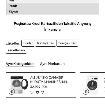
Renk
Siyah
Peşinatsız Kredi Kartsız Elden Taksitle Alışveriş
İmkanıyla
Etiketler:
fırınlar
fırın fiyatları
fırın çeşitleri
senetle fırın
Aynı Kategoriden
Aynı Markadan
ALTUS 11 KG ÇAMAŞIR
KURUTMA MAKİNESİ KM
1160
32.999,00₺