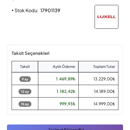
Stok Kodu:
17901139
Taksit Seçenekleri
Taksit
Aylık Ödeme
Toplam Tutar
1.469,89₺
13.229,00₺
9 ay
1.182,42₺
14.189,00₺
12 ay
999,93₺
14.999,00₺
15 ay
Teslimat Bölgesi Bul