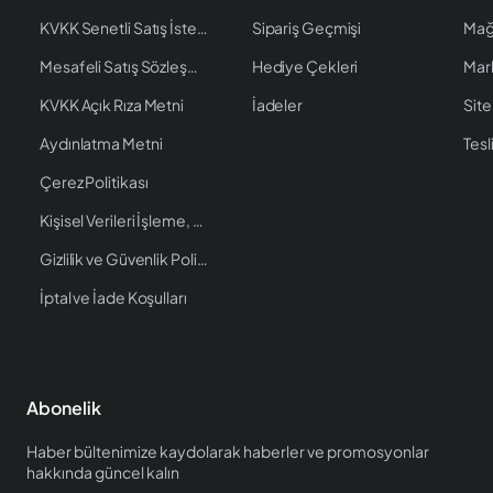
KVKK Senetli Satış İstenen Bilgiler
Sipariş Geçmişi
Mağ
Mesafeli Satış Sözleşmesi
Hediye Çekleri
Mar
KVKK Açık Rıza Metni
İadeler
Site
Aydınlatma Metni
Tesl
Çerez Politikası
Kişisel Verileri İşleme, Saklama ve İmha Politikası
Gizlilik ve Güvenlik Politikası
İptal ve İade Koşulları
Abonelik
Haber bültenimize kaydolarak haberler ve promosyonlar
hakkında güncel kalın