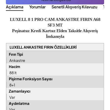
Açıklama
Yorumlar
Senetli Alışveriş Kılavuzu
Tak
LUXELL 8 1 PRO CAM ANKASTRE FIRIN A68
SF3 MT
Peşinatsız Kredi Kartsız Elden Taksitle Alışveriş
İmkanıyla
LUXELL ANKASTRE FIRIN
ÖZELLİKLERİ
Fırın Tipi
Ankastre
Hacim
88 lt
Pişirme Fonksiyon Sayısı
8+1
Zamanlayıcı
Var
Aydınlatma
Var