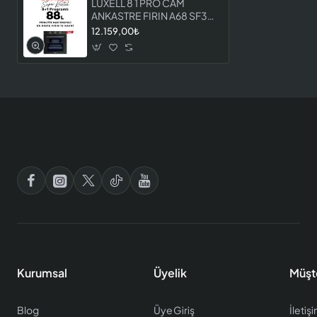
LUXELL 8 1 PRO CAM
ANKASTRE FIRIN A68 SF3
MT
12.159,00₺
Kurumsal
Üyelik
Müşt
Blog
Üye Giriş
İletiş