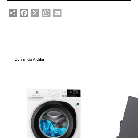
Share
Facebook
X
WhatsApp
Email
Bunları da Aldılar