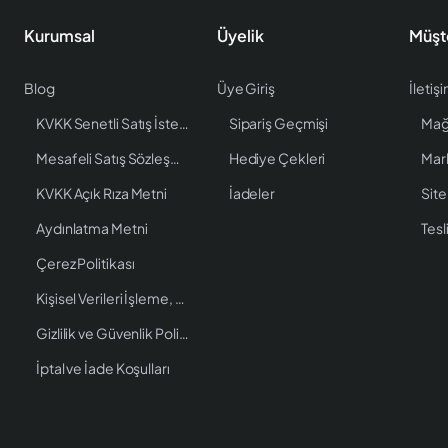
Kurumsal
Üyelik
Müşt
Blog
Üye Giriş
İletiş
KVKK Senetli Satış İstenen Bilgiler
Sipariş Geçmişi
Mağ
Mesafeli Satış Sözleşmesi
Hediye Çekleri
Mar
KVKK Açık Rıza Metni
İadeler
Site
Aydınlatma Metni
Tesl
Çerez Politikası
Kişisel Verileri İşleme, Saklama ve İmha Politikası
Gizlilik ve Güvenlik Politikası
İptal ve İade Koşulları