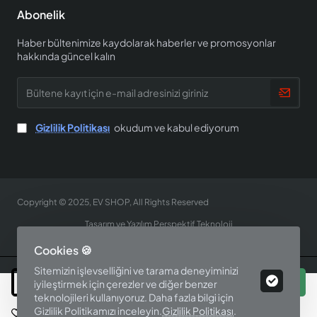
Abonelik
Haber bültenimize kaydolarak haberler ve promosyonlar
hakkında güncel kalın
Bültene
kayıt
için
e-
Gizlilik Politikası
okudum ve kabul ediyorum
mail
adresinizi
giriniz
Copyright © 2025, EV SHOP, All Rights Reserved
Tasarım ve Yazılım Perspektif Teknoloji
Cookies 🍪
Sitemizin işlevselliğini ve tarama deneyiminizi
Sepete Ekle
iyileştirmek için çerezler ve diğer benzer
teknolojileri kullanıyoruz. Daha fazla bilgi için
Gizlilik Politikamızı inceleyin.
Gizlilik Politikası
.
İstek Listesine Ekle
Bu Ürünü Karşılaştır