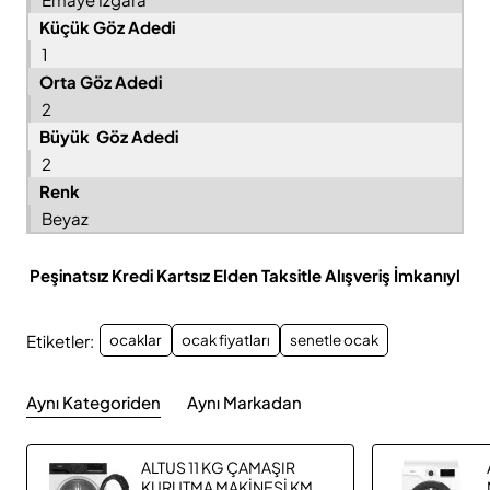
Küçük Göz Adedi
1
Orta Göz Adedi
2
Büyük Göz Adedi
2
Renk
Beyaz
Peşinatsız Kredi Kartsız Elden Taksitle Alışveriş İmkanıyl
Etiketler:
ocaklar
ocak fiyatları
senetle ocak
Aynı Kategoriden
Aynı Markadan
ALTUS 11 KG ÇAMAŞIR
KURUTMA MAKİNESİ KM