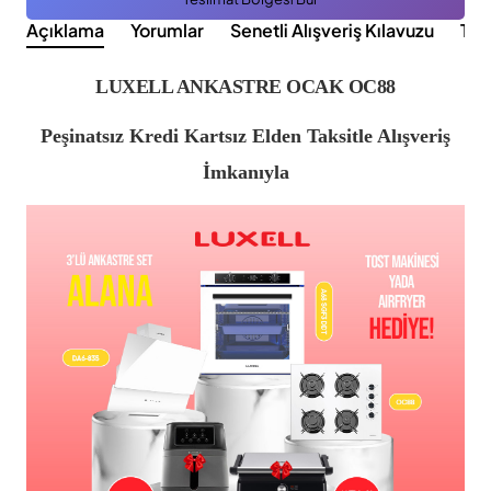
Açıklama
Yorumlar
Senetli Alışveriş Kılavuzu
Tak
LUXELL ANKASTRE OCAK OC88
Peşinatsız Kredi Kartsız Elden Taksitle Alışveriş
İmkanıyla