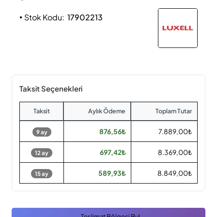
Stok Kodu:
17902213
Taksit Seçenekleri
Taksit
Aylık Ödeme
Toplam Tutar
876,56₺
7.889,00₺
9 ay
697,42₺
8.369,00₺
12 ay
589,93₺
8.849,00₺
15 ay
Teslimat Bölgesi Bul